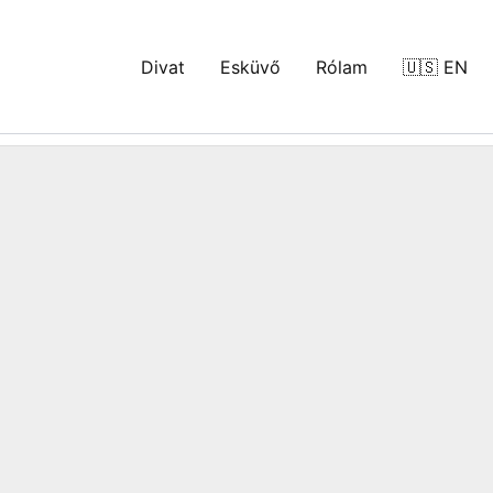
Divat
Esküvő
Rólam
🇺🇸 EN