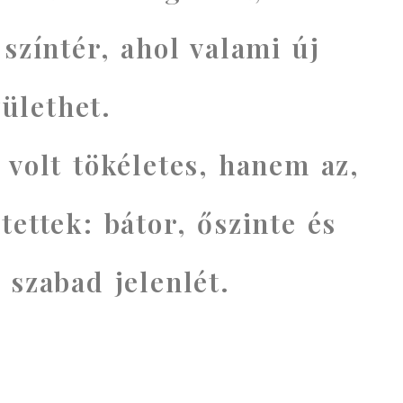
 színtér, ahol valami új
zülethet.
 volt tökéletes, hanem az,
tettek: bátor, őszinte és
szabad jelenlét.