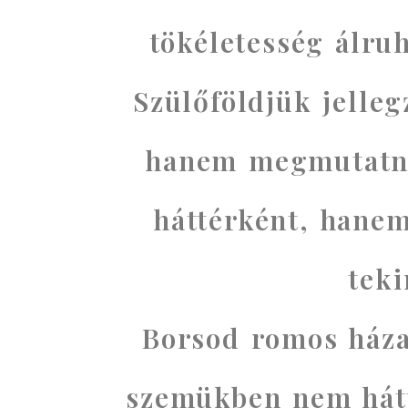
tökéletesség álru
Szülőföldjük jelleg
hanem megmutatni
háttérként, hanem
teki
Borsod romos háza
szemükben nem hátt