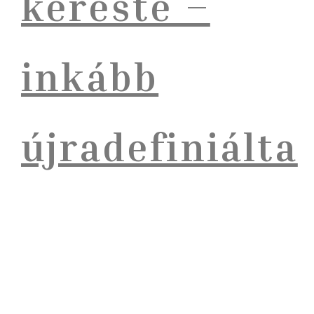
kereste –
inkább
újradefiniálta