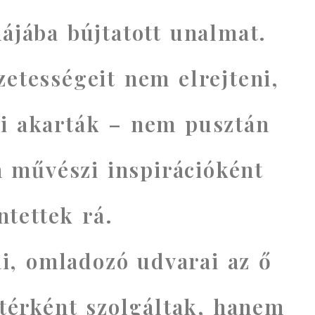
hájába bújtatott unalmat.
zetességeit nem elrejteni,
 akarták – nem pusztán
 művészi inspirációként
ntettek rá.
i, omladozó udvarai az ő
érként szolgáltak, hanem