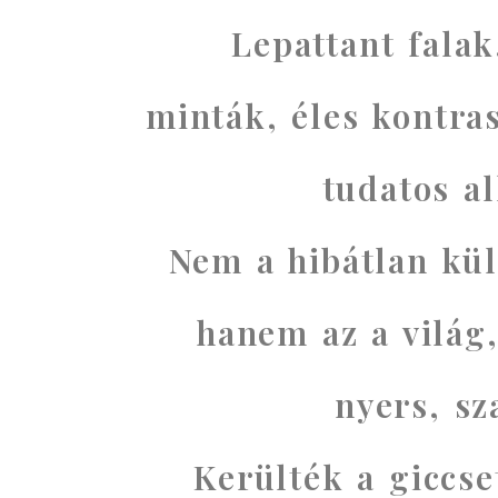
Lepattant falak
minták, éles kontra
tudatos al
Nem a hibátlan kül
hanem az a világ,
nyers, sz
Kerülték a giccse